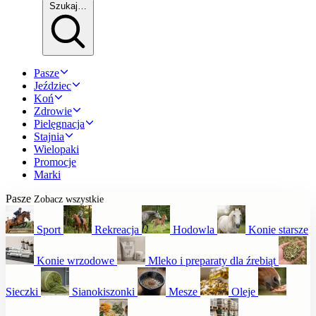
Szukaj…
Pasze
Jeździec
Koń
Zdrowie
Pielęgnacja
Stajnia
Wielopaki
Promocje
Marki
Pasze
Zobacz wszystkie
Sport
Rekreacja
Hodowla
Konie starsze
Konie wrzodowe
Mleko i preparaty dla źrebiąt
Sieczki
Sianokiszonki
Mesze
Oleje