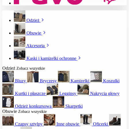
Odzież
Obuwie
Akcesoria
Kaski i kamizelki ochronne
Odzież
Zobacz wszystkie
Bluzy
Bryczesy
Kamizelki
Koszulki
Kurtki i płaszcze
Legginsy
Nakrycia głowy
Odzież konkursowa
Skarpetki
Obuwie
Zobacz wszystkie
Czapsy sztylpy
Inne obuwie
Oficerki