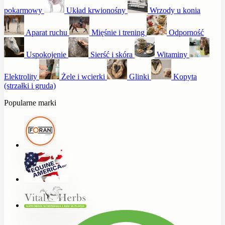
pokarmowy
Układ krwionośny
Wrzody u konia
Aparat ruchu
Mięśnie i trening
Odporność
Uspokojenie
Sierść i skóra
Witaminy
Elektrolity
Żele i wcierki
Glinki
Kopyta
(strzałki i gruda)
Popularne marki