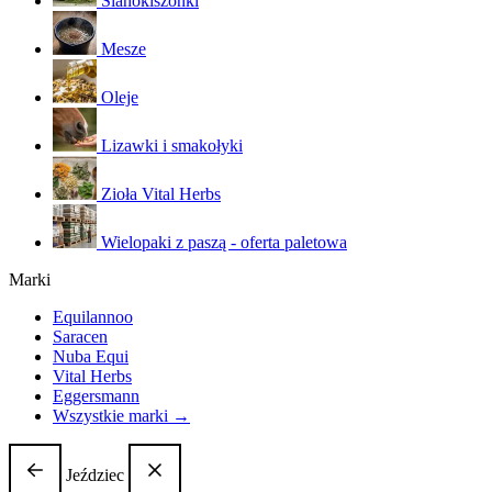
Sianokiszonki
Mesze
Oleje
Lizawki i smakołyki
Zioła Vital Herbs
Wielopaki z paszą - oferta paletowa
Marki
Equilannoo
Saracen
Nuba Equi
Vital Herbs
Eggersmann
Wszystkie marki →
Jeździec