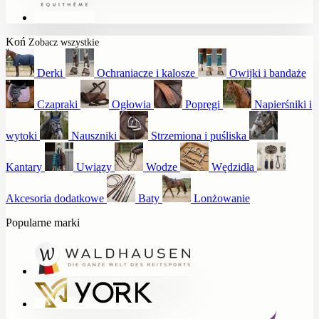
Koń
Zobacz wszystkie
Derki
Ochraniacze i kalosze
Owijki i bandaże
Czapraki
Ogłowia
Popręgi
Napierśniki i
wytoki
Nauszniki
Strzemiona i puśliska
Kantary
Uwiązy
Wodze
Wędzidła
Akcesoria dodatkowe
Baty
Lonżowanie
Popularne marki