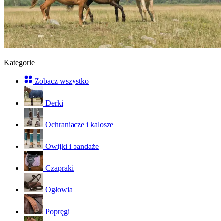
Kategorie
Zobacz wszystko
Derki
Ochraniacze i kalosze
Owijki i bandaże
Czapraki
Ogłowia
Popręgi