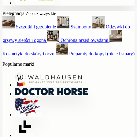
Pielęgnacja
Zobacz wszystkie
Szczotki i grzebienie
Szampony
Odżywki do
grzywy sierści i ogona
Ochrona przed owadami
Kosmetyki do skóry i oczu
Preparaty do kopyt (oleje i smary)
Popularne marki