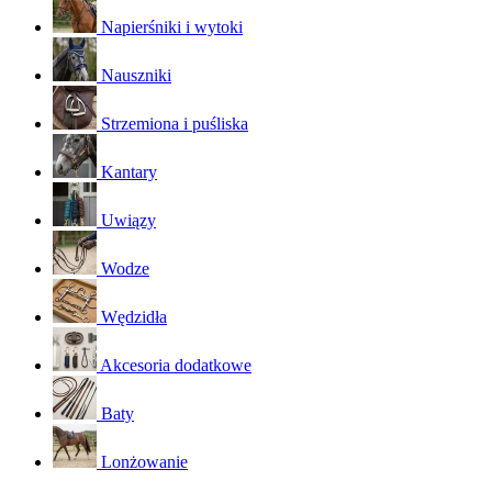
Napierśniki i wytoki
Nauszniki
Strzemiona i puśliska
Kantary
Uwiązy
Wodze
Wędzidła
Akcesoria dodatkowe
Baty
Lonżowanie