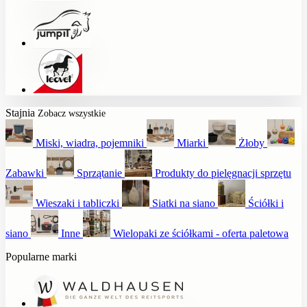
Stajnia
Zobacz wszystkie
Miski, wiadra, pojemniki
Miarki
Żłoby
Zabawki
Sprzątanie
Produkty do pielęgnacji sprzętu
Wieszaki i tabliczki
Siatki na siano
Ściółki i
siano
Inne
Wielopaki ze ściółkami - oferta paletowa
Popularne marki