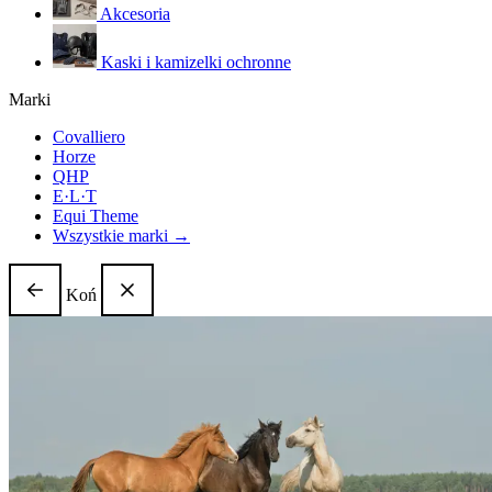
Akcesoria
Kaski i kamizelki ochronne
Marki
Covalliero
Horze
QHP
E·L·T
Equi Theme
Wszystkie marki →
Koń