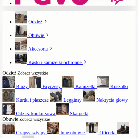
Odzież
Obuwie
Akcesoria
Kaski i kamizelki ochronne
Odzież
Zobacz wszystkie
Bluzy
Bryczesy
Kamizelki
Koszulki
Kurtki i płaszcze
Legginsy
Nakrycia głowy
Odzież konkursowa
Skarpetki
Obuwie
Zobacz wszystkie
Czapsy sztylpy
Inne obuwie
Oficerki