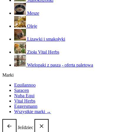
Sianokiszonki
Mesze
Oleje
Lizawki i smakołyki
Zioła Vital Herbs
Wielopaki z paszą - oferta paletowa
Marki
Equilannoo
Saracen
Nuba Equi
Vital Herbs
Eggersmann
Wszystkie marki →
Jeździec