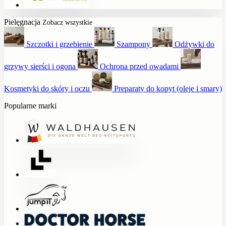
Pielęgnacja
Zobacz wszystkie
Szczotki i grzebienie
Szampony
Odżywki do
grzywy sierści i ogona
Ochrona przed owadami
Kosmetyki do skóry i oczu
Preparaty do kopyt (oleje i smary)
Popularne marki