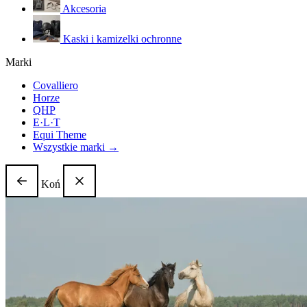
Akcesoria
Kaski i kamizelki ochronne
Marki
Covalliero
Horze
QHP
E·L·T
Equi Theme
Wszystkie marki →
Koń