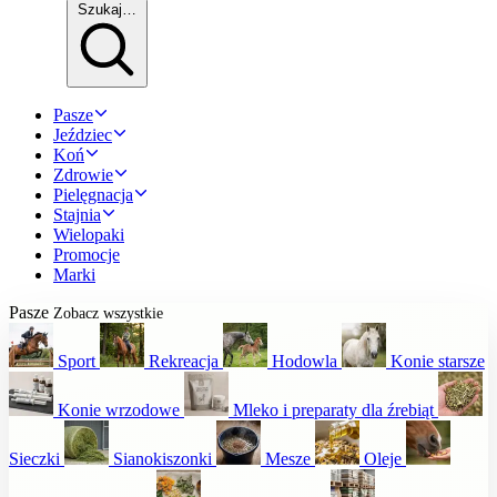
Szukaj…
Pasze
Jeździec
Koń
Zdrowie
Pielęgnacja
Stajnia
Wielopaki
Promocje
Marki
Pasze
Zobacz wszystkie
Sport
Rekreacja
Hodowla
Konie starsze
Konie wrzodowe
Mleko i preparaty dla źrebiąt
Sieczki
Sianokiszonki
Mesze
Oleje