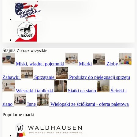
Stajnia
Zobacz wszystkie
Miski, wiadra, pojemniki
Miarki
Żłoby
Zabawki
Sprzątanie
Produkty do pielęgnacji sprzętu
Wieszaki i tabliczki
Siatki na siano
Ściółki i
siano
Inne
Wielopaki ze ściółkami - oferta paletowa
Popularne marki