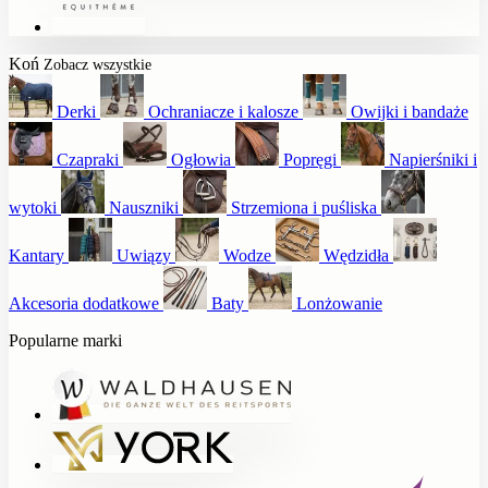
Koń
Zobacz wszystkie
Derki
Ochraniacze i kalosze
Owijki i bandaże
Czapraki
Ogłowia
Popręgi
Napierśniki i
wytoki
Nauszniki
Strzemiona i puśliska
Kantary
Uwiązy
Wodze
Wędzidła
Akcesoria dodatkowe
Baty
Lonżowanie
Popularne marki