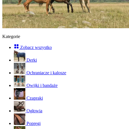
Kategorie
Zobacz wszystko
Derki
Ochraniacze i kalosze
Owijki i bandaże
Czapraki
Ogłowia
Popręgi