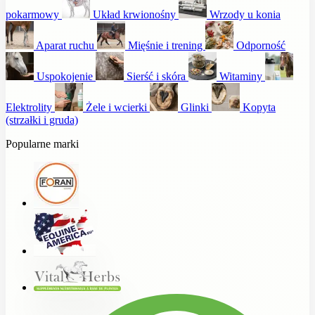
pokarmowy
Układ krwionośny
Wrzody u konia
Aparat ruchu
Mięśnie i trening
Odporność
Uspokojenie
Sierść i skóra
Witaminy
Elektrolity
Żele i wcierki
Glinki
Kopyta
(strzałki i gruda)
Popularne marki