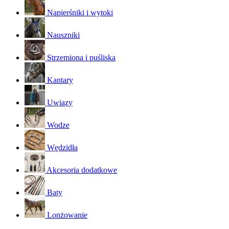
Napierśniki i wytoki
Nauszniki
Strzemiona i puśliska
Kantary
Uwiązy
Wodze
Wędzidła
Akcesoria dodatkowe
Baty
Lonżowanie