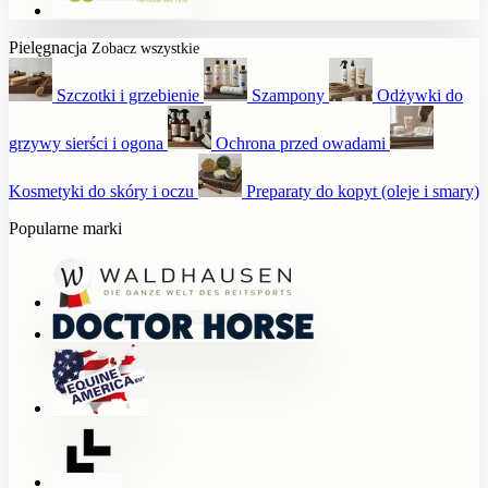
Pielęgnacja
Zobacz wszystkie
Szczotki i grzebienie
Szampony
Odżywki do
grzywy sierści i ogona
Ochrona przed owadami
Kosmetyki do skóry i oczu
Preparaty do kopyt (oleje i smary)
Popularne marki