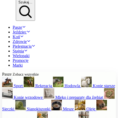
Szukaj…
Pasze
Jeździec
Koń
Zdrowie
Pielęgnacja
Stajnia
Wielopaki
Promocje
Marki
Pasze
Zobacz wszystkie
Sport
Rekreacja
Hodowla
Konie starsze
Konie wrzodowe
Mleko i preparaty dla źrebiąt
Sieczki
Sianokiszonki
Mesze
Oleje