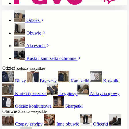
Odzież
Obuwie
Akcesoria
Kaski i kamizelki ochronne
Odzież
Zobacz wszystkie
Bluzy
Bryczesy
Kamizelki
Koszulki
Kurtki i płaszcze
Legginsy
Nakrycia głowy
Odzież konkursowa
Skarpetki
Obuwie
Zobacz wszystkie
Czapsy sztylpy
Inne obuwie
Oficerki