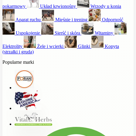
pokarmowy
Układ krwionośny
Wrzody u konia
Aparat ruchu
Mięśnie i trening
Odporność
Uspokojenie
Sierść i skóra
Witaminy
Elektrolity
Żele i wcierki
Glinki
Kopyta
(strzałki i gruda)
Popularne marki