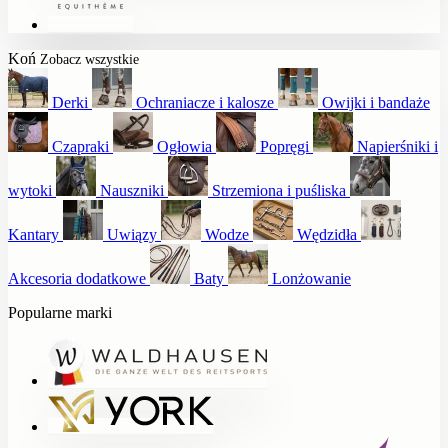
Koń
Zobacz wszystkie
Derki
Ochraniacze i kalosze
Owijki i bandaże
Czapraki
Ogłowia
Popręgi
Napierśniki i
wytoki
Nauszniki
Strzemiona i puśliska
Kantary
Uwiązy
Wodze
Wędzidła
Akcesoria dodatkowe
Baty
Lonżowanie
Popularne marki