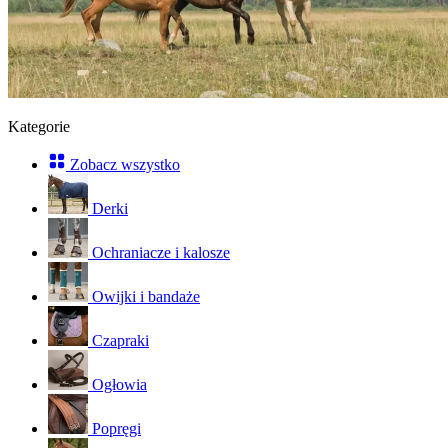
Kategorie
Zobacz wszystko
Derki
Ochraniacze i kalosze
Owijki i bandaże
Czapraki
Ogłowia
Popręgi