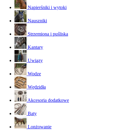
Napierśniki i wytoki
Nauszniki
Strzemiona i puśliska
Kantary
Uwiązy
Wodze
Wędzidła
Akcesoria dodatkowe
Baty
Lonżowanie