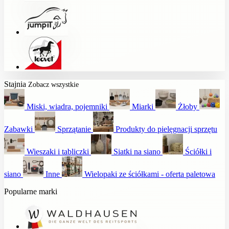
Stajnia
Zobacz wszystkie
Miski, wiadra, pojemniki
Miarki
Żłoby
Zabawki
Sprzątanie
Produkty do pielęgnacji sprzętu
Wieszaki i tabliczki
Siatki na siano
Ściółki i
siano
Inne
Wielopaki ze ściółkami - oferta paletowa
Popularne marki