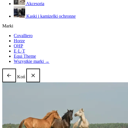
Akcesoria
Kaski i kamizelki ochronne
Marki
Covalliero
Horze
QHP
E·L·T
Equi Theme
Wszystkie marki →
Koń