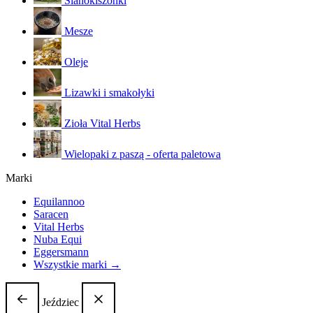
Sianokiszonki
Mesze
Oleje
Lizawki i smakołyki
Zioła Vital Herbs
Wielopaki z paszą - oferta paletowa
Marki
Equilannoo
Saracen
Vital Herbs
Nuba Equi
Eggersmann
Wszystkie marki →
Jeździec