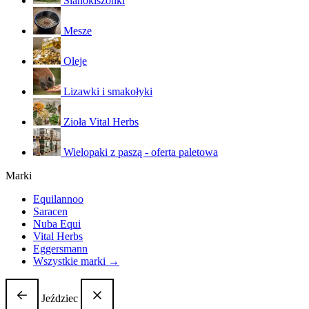
Sianokiszonki
Mesze
Oleje
Lizawki i smakołyki
Zioła Vital Herbs
Wielopaki z paszą - oferta paletowa
Marki
Equilannoo
Saracen
Nuba Equi
Vital Herbs
Eggersmann
Wszystkie marki →
Jeździec