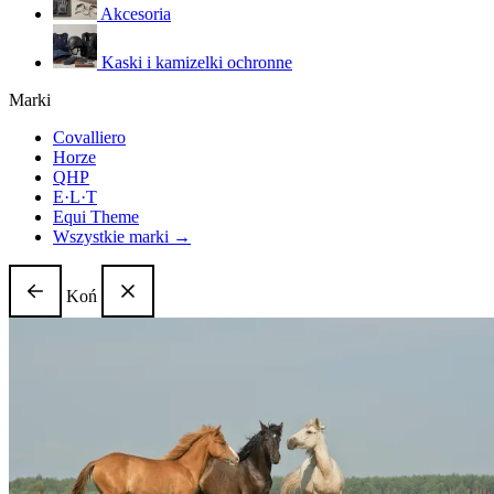
Akcesoria
Kaski i kamizelki ochronne
Marki
Covalliero
Horze
QHP
E·L·T
Equi Theme
Wszystkie marki →
Koń