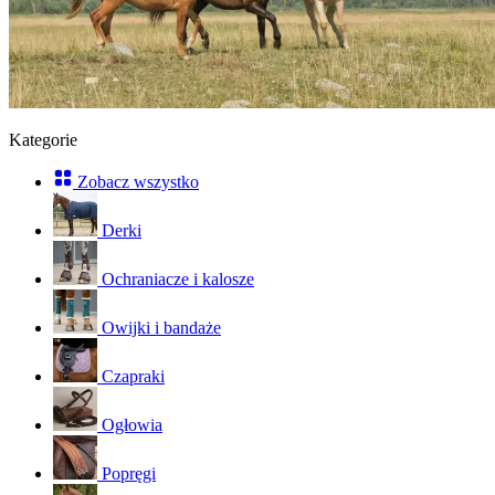
Kategorie
Zobacz wszystko
Derki
Ochraniacze i kalosze
Owijki i bandaże
Czapraki
Ogłowia
Popręgi