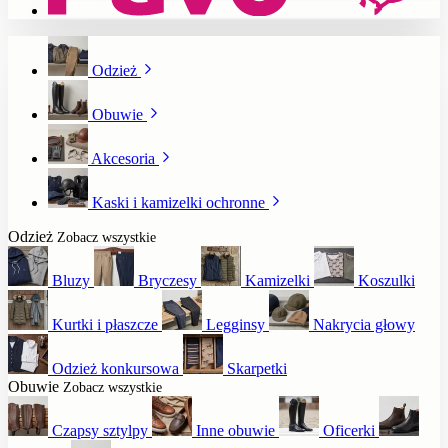
Odzież
Obuwie
Akcesoria
Kaski i kamizelki ochronne
Odzież
Zobacz wszystkie
Bluzy
Bryczesy
Kamizelki
Koszulki
Kurtki i płaszcze
Legginsy
Nakrycia głowy
Odzież konkursowa
Skarpetki
Obuwie
Zobacz wszystkie
Czapsy sztylpy
Inne obuwie
Oficerki