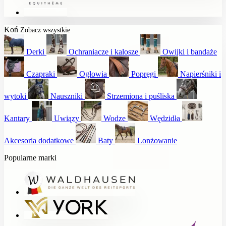
Koń
Zobacz wszystkie
Derki
Ochraniacze i kalosze
Owijki i bandaże
Czapraki
Ogłowia
Popręgi
Napierśniki i
wytoki
Nauszniki
Strzemiona i puśliska
Kantary
Uwiązy
Wodze
Wędzidła
Akcesoria dodatkowe
Baty
Lonżowanie
Popularne marki