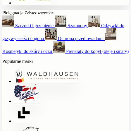
Pielęgnacja
Zobacz wszystkie
Szczotki i grzebienie
Szampony
Odżywki do
grzywy sierści i ogona
Ochrona przed owadami
Kosmetyki do skóry i oczu
Preparaty do kopyt (oleje i smary)
Popularne marki