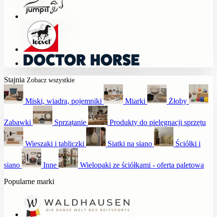
Stajnia
Zobacz wszystkie
Miski, wiadra, pojemniki
Miarki
Żłoby
Zabawki
Sprzątanie
Produkty do pielęgnacji sprzętu
Wieszaki i tabliczki
Siatki na siano
Ściółki i
siano
Inne
Wielopaki ze ściółkami - oferta paletowa
Popularne marki