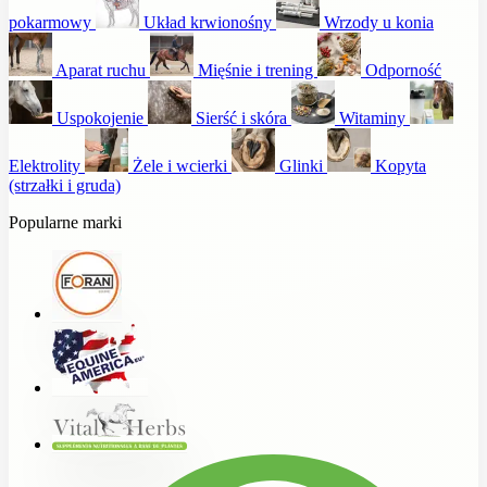
pokarmowy
Układ krwionośny
Wrzody u konia
Aparat ruchu
Mięśnie i trening
Odporność
Uspokojenie
Sierść i skóra
Witaminy
Elektrolity
Żele i wcierki
Glinki
Kopyta
(strzałki i gruda)
Popularne marki