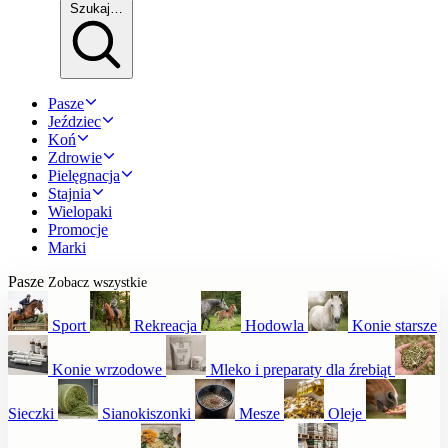
Szukaj…
Pasze
Jeździec
Koń
Zdrowie
Pielęgnacja
Stajnia
Wielopaki
Promocje
Marki
Pasze
Zobacz wszystkie
Sport
Rekreacja
Hodowla
Konie starsze
Konie wrzodowe
Mleko i preparaty dla źrebiąt
Sieczki
Sianokiszonki
Mesze
Oleje