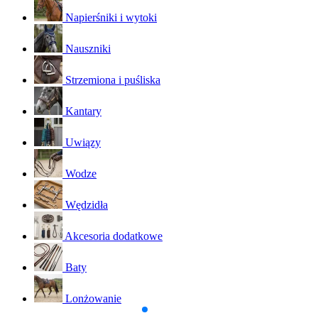
Napierśniki i wytoki
Nauszniki
Strzemiona i puśliska
Kantary
Uwiązy
Wodze
Wędzidła
Akcesoria dodatkowe
Baty
Lonżowanie