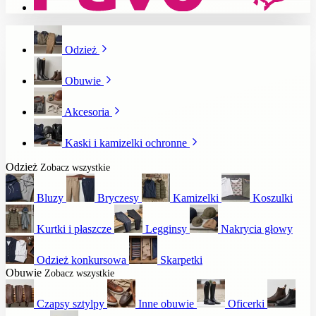
Odzież
Obuwie
Akcesoria
Kaski i kamizelki ochronne
Odzież
Zobacz wszystkie
Bluzy
Bryczesy
Kamizelki
Koszulki
Kurtki i płaszcze
Legginsy
Nakrycia głowy
Odzież konkursowa
Skarpetki
Obuwie
Zobacz wszystkie
Czapsy sztylpy
Inne obuwie
Oficerki