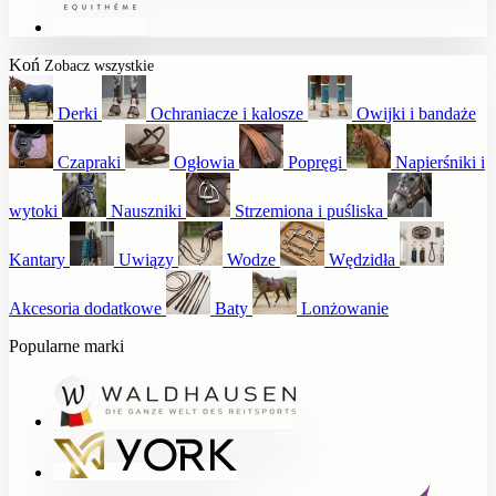
Koń
Zobacz wszystkie
Derki
Ochraniacze i kalosze
Owijki i bandaże
Czapraki
Ogłowia
Popręgi
Napierśniki i
wytoki
Nauszniki
Strzemiona i puśliska
Kantary
Uwiązy
Wodze
Wędzidła
Akcesoria dodatkowe
Baty
Lonżowanie
Popularne marki