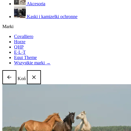
Akcesoria
Kaski i kamizelki ochronne
Marki
Covalliero
Horze
QHP
E·L·T
Equi Theme
Wszystkie marki →
Koń