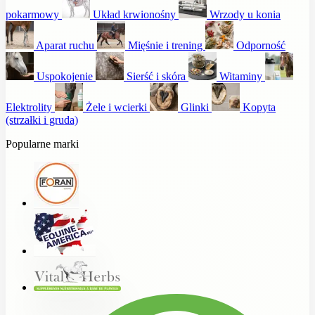
pokarmowy
Układ krwionośny
Wrzody u konia
Aparat ruchu
Mięśnie i trening
Odporność
Uspokojenie
Sierść i skóra
Witaminy
Elektrolity
Żele i wcierki
Glinki
Kopyta
(strzałki i gruda)
Popularne marki