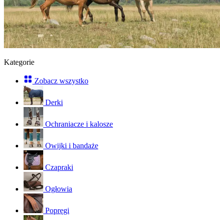
Kategorie
Zobacz wszystko
Derki
Ochraniacze i kalosze
Owijki i bandaże
Czapraki
Ogłowia
Popręgi