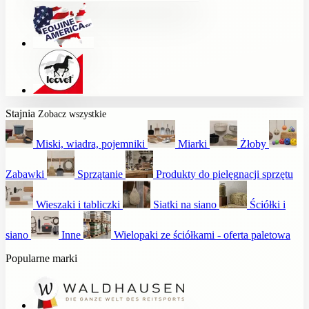
Stajnia
Zobacz wszystkie
Miski, wiadra, pojemniki
Miarki
Żłoby
Zabawki
Sprzątanie
Produkty do pielęgnacji sprzętu
Wieszaki i tabliczki
Siatki na siano
Ściółki i
siano
Inne
Wielopaki ze ściółkami - oferta paletowa
Popularne marki