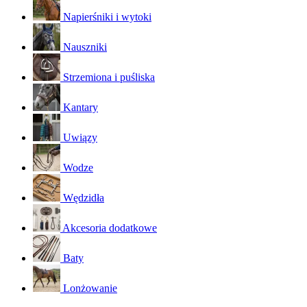
Napierśniki i wytoki
Nauszniki
Strzemiona i puśliska
Kantary
Uwiązy
Wodze
Wędzidła
Akcesoria dodatkowe
Baty
Lonżowanie