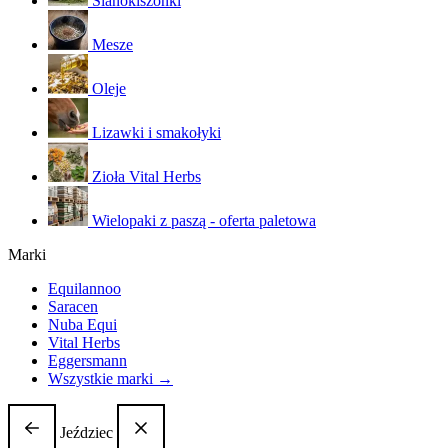
Sianokiszonki
Mesze
Oleje
Lizawki i smakołyki
Zioła Vital Herbs
Wielopaki z paszą - oferta paletowa
Marki
Equilannoo
Saracen
Nuba Equi
Vital Herbs
Eggersmann
Wszystkie marki →
Jeździec