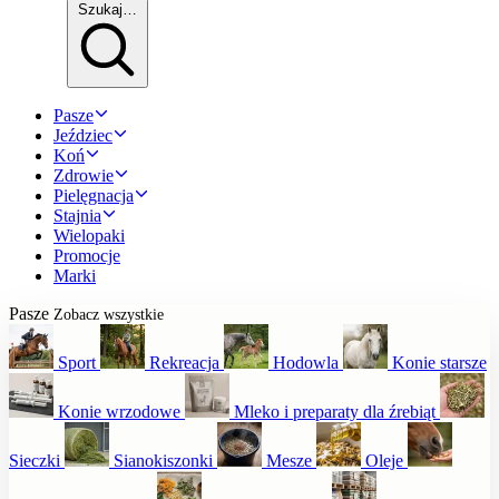
Szukaj…
Pasze
Jeździec
Koń
Zdrowie
Pielęgnacja
Stajnia
Wielopaki
Promocje
Marki
Pasze
Zobacz wszystkie
Sport
Rekreacja
Hodowla
Konie starsze
Konie wrzodowe
Mleko i preparaty dla źrebiąt
Sieczki
Sianokiszonki
Mesze
Oleje