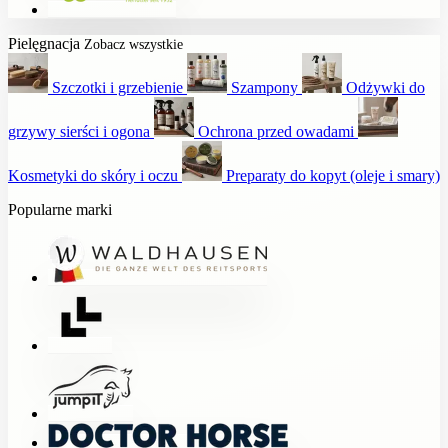
Pielęgnacja
Zobacz wszystkie
Szczotki i grzebienie
Szampony
Odżywki do
grzywy sierści i ogona
Ochrona przed owadami
Kosmetyki do skóry i oczu
Preparaty do kopyt (oleje i smary)
Popularne marki