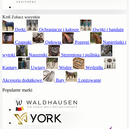
Koń
Zobacz wszystkie
Derki
Ochraniacze i kalosze
Owijki i bandaże
Czapraki
Ogłowia
Popręgi
Napierśniki i
wytoki
Nauszniki
Strzemiona i puśliska
Kantary
Uwiązy
Wodze
Wędzidła
Akcesoria dodatkowe
Baty
Lonżowanie
Popularne marki