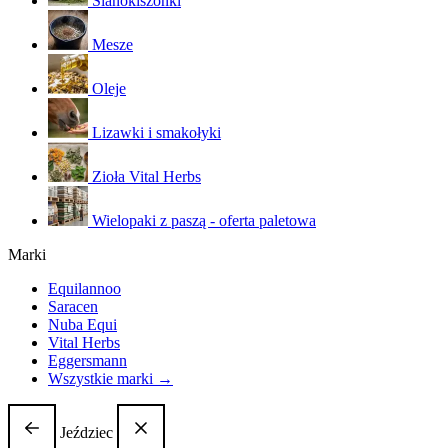
Sianokiszonki
Mesze
Oleje
Lizawki i smakołyki
Zioła Vital Herbs
Wielopaki z paszą - oferta paletowa
Marki
Equilannoo
Saracen
Nuba Equi
Vital Herbs
Eggersmann
Wszystkie marki →
Jeździec