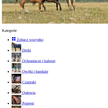
Kategorie
Zobacz wszystko
Derki
Ochraniacze i kalosze
Owijki i bandaże
Czapraki
Ogłowia
Popręgi