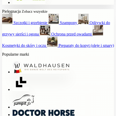
Pielęgnacja
Zobacz wszystkie
Szczotki i grzebienie
Szampony
Odżywki do
grzywy sierści i ogona
Ochrona przed owadami
Kosmetyki do skóry i oczu
Preparaty do kopyt (oleje i smary)
Popularne marki