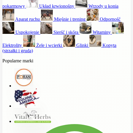
pokarmowy
Układ krwionośny
Wrzody u konia
Aparat ruchu
Mięśnie i trening
Odporność
Uspokojenie
Sierść i skóra
Witaminy
Elektrolity
Żele i wcierki
Glinki
Kopyta
(strzałki i gruda)
Popularne marki