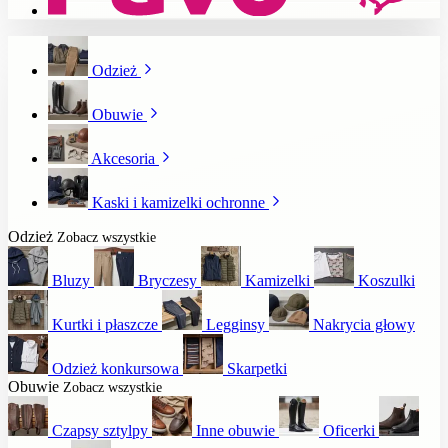
Odzież
Obuwie
Akcesoria
Kaski i kamizelki ochronne
Odzież
Zobacz wszystkie
Bluzy
Bryczesy
Kamizelki
Koszulki
Kurtki i płaszcze
Legginsy
Nakrycia głowy
Odzież konkursowa
Skarpetki
Obuwie
Zobacz wszystkie
Czapsy sztylpy
Inne obuwie
Oficerki