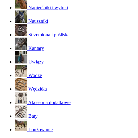
Napierśniki i wytoki
Nauszniki
Strzemiona i puśliska
Kantary
Uwiązy
Wodze
Wędzidła
Akcesoria dodatkowe
Baty
Lonżowanie