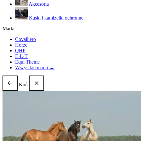
Akcesoria
Kaski i kamizelki ochronne
Marki
Covalliero
Horze
QHP
E·L·T
Equi Theme
Wszystkie marki →
Koń