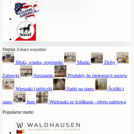
Stajnia
Zobacz wszystkie
Miski, wiadra, pojemniki
Miarki
Żłoby
Zabawki
Sprzątanie
Produkty do pielęgnacji sprzętu
Wieszaki i tabliczki
Siatki na siano
Ściółki i
siano
Inne
Wielopaki ze ściółkami - oferta paletowa
Popularne marki