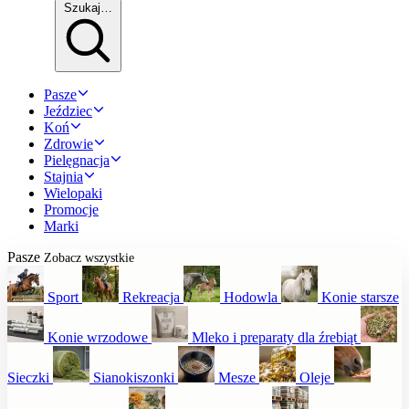
Szukaj…
Pasze
Jeździec
Koń
Zdrowie
Pielęgnacja
Stajnia
Wielopaki
Promocje
Marki
Pasze
Zobacz wszystkie
Sport
Rekreacja
Hodowla
Konie starsze
Konie wrzodowe
Mleko i preparaty dla źrebiąt
Sieczki
Sianokiszonki
Mesze
Oleje